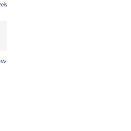
eis
ões