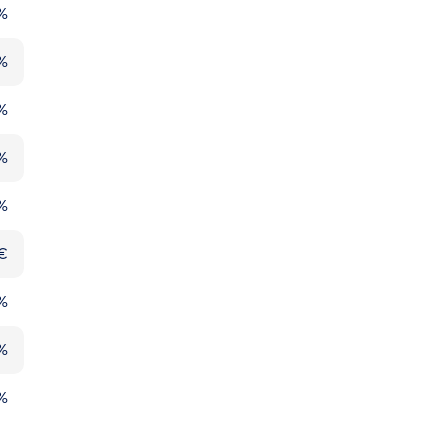
%
%
%
%
%
€
%
%
%