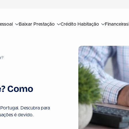
essoal
Baixar Prestação
Crédito Habitação
Financeiras
r?
 é? Como
Portugal. Descubra para
uações é devido.