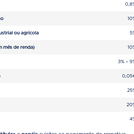
0,8
ão
10
strial ou agrícola
5
 mês de renda)
10
3% – 9
)
0,05
25
20
4