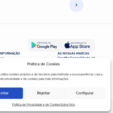
 INFORMAÇÃO
AS NOSSAS MARCAS
res
CreditoConsolidado.pt
Editorial
CreditoPessoal.pt
Política de Cookies
lo de Negócio
PortaldoCredito.pt
ros
utiliza cookies próprios e de terceiros para melhorar a sua experiência. Leia a
a de privacidade e de cookies para mais informações.
os & Comunicações
eitar
Rejeitar
Configurar
Política de Privacidade e de Cookies
Sobre Nós
© 2026, Gestlifes. Todos os Direitos Reservados