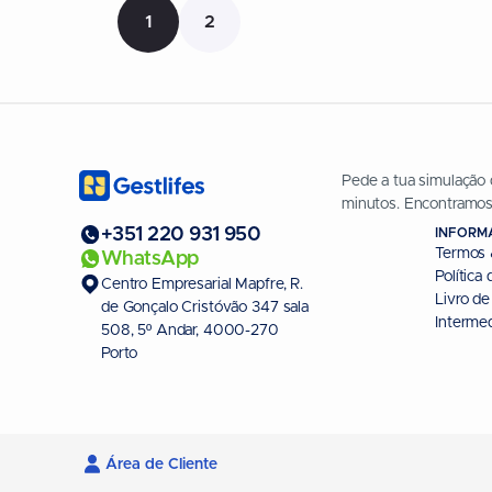
1
2
Pede a tua simulação
minutos. Encontramos
+351 220 931 950
INFORM
Termos 
WhatsApp
Política
Centro Empresarial Mapfre, R.
Livro d
de Gonçalo Cristóvão 347 sala
Interme
508, 5º Andar, 4000-270
Porto
Área de Cliente