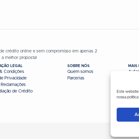
 de crédito online e sem compromisso em apenas 2
 a melhor proposta!
AÇÃO LEGAL
SOBRE NÓS
MAIS
& Condições
Quem somos
Auto
 de Privacidade
Parcerias
Linha 
e Reclamações
Mode
diação de Crédito
Segu
Este website 
nossa polític
Avis
Ac