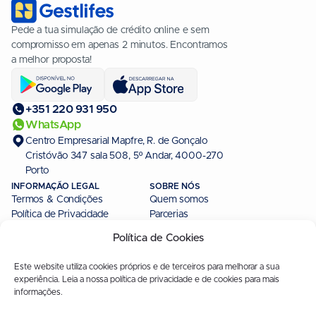
Pede a tua simulação de crédito online e sem
compromisso em apenas 2 minutos. Encontramos
a melhor proposta!
+351 220 931 950
WhatsApp
Centro Empresarial Mapfre, R. de Gonçalo
Cristóvão 347 sala 508, 5º Andar, 4000-270
Porto
INFORMAÇÃO LEGAL
SOBRE NÓS
Termos & Condições
Quem somos
Política de Privacidade
Parcerias
Livro de Reclamações
Política de Cookies
Intermediação de Crédito
Este website utiliza cookies próprios e de terceiros para melhorar a sua
MAIS INFORMAÇÃO
AS NOSSAS MARCAS
experiência. Leia a nossa política de privacidade e de cookies para mais
Autores
CreditoConsolidado.pt
informações.
Linha Editorial
CreditoPessoal.pt