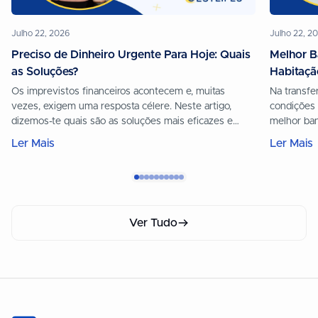
Julho 22, 2026
Julho 22, 2
Preciso de Dinheiro Urgente Para Hoje: Quais
Melhor B
as Soluções?
Habitaçã
Os imprevistos financeiros acontecem e, muitas
Na transfe
vezes, exigem uma resposta célere. Neste artigo,
condições 
dizemos-te quais são as soluções mais eficazes e
melhor ba
seguras para conseguires um empréstimo urgente
Ler Mais
Ler Mais
para hoje. Se procuras uma resposta imediata, podes
fazer já uma simulação 100% online com o apoio da
Gestlifes. Poderás obter uma pré-aprovação. Há três
opções a que […]
Ver Tudo