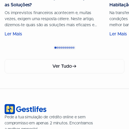
as Soluções?
Habitaçã
Os imprevistos financeiros acontecem e, muitas
Na transfe
vezes, exigem uma resposta célere. Neste artigo,
condições 
dizemos-te quais são as soluções mais eficazes e
melhor ba
seguras para conseguires um empréstimo urgente
Ler Mais
Ler Mais
para hoje. Se procuras uma resposta imediata, podes
fazer já uma simulação 100% online com o apoio da
Gestlifes. Poderás obter uma pré-aprovação. Há três
opções a que […]
Ver Tudo
Pede a tua simulação de crédito online e sem
compromisso em apenas 2 minutos. Encontramos