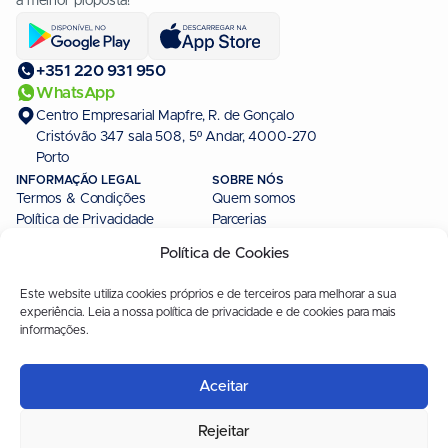
a melhor proposta!
+351 220 931 950
WhatsApp
Centro Empresarial Mapfre, R. de Gonçalo
Cristóvão 347 sala 508, 5º Andar, 4000-270
Porto
INFORMAÇÃO LEGAL
SOBRE NÓS
Termos & Condições
Quem somos
Política de Privacidade
Parcerias
Livro de Reclamações
Política de Cookies
Intermediação de Crédito
Este website utiliza cookies próprios e de terceiros para melhorar a sua
MAIS INFORMAÇÃO
AS NOSSAS MARCAS
experiência. Leia a nossa política de privacidade e de cookies para mais
Autores
CreditoConsolidado.pt
informações.
Linha Editorial
CreditoPessoal.pt
Modelo de Negócio
PortaldoCredito.pt
Aceitar
Seguros
Avisos & Comunicações
Rejeitar