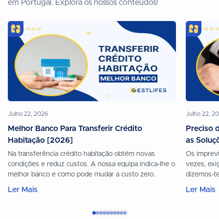
em Portugal. Explora os nossos conteúdos!
Julho 22, 2026
Julho 22, 2
Melhor Banco Para Transferir Crédito
Preciso 
Habitação [2026]
as Soluç
Na transferência crédito habitação obtém novas
Os imprevi
condições e reduz custos. A nossa equipa indica-lhe o
vezes, exi
melhor banco e como pode mudar a custo zero.
dizemos-te
seguras p
Ler Mais
Ler Mais
para hoje.
fazer já u
Gestlifes.