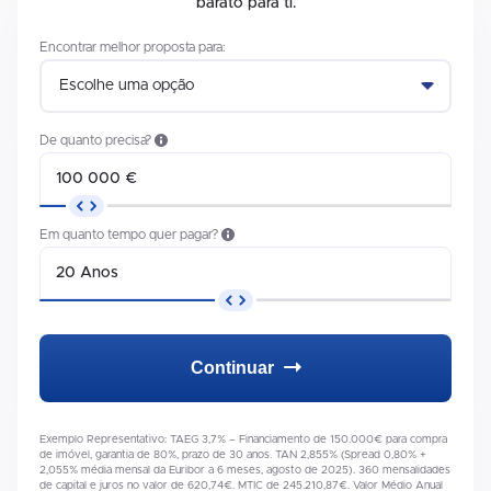
barato para ti.
Encontrar melhor proposta para:
Escolhe uma opção
De quanto precisa?
Em quanto tempo quer pagar?
Continuar
Exemplo Representativo: TAEG 3,7% – Financiamento de 150.000€ para compra
de imóvel, garantia de 80%, prazo de 30 anos. TAN 2,855% (Spread 0,80% +
2,055% média mensal da Euribor a 6 meses, agosto de 2025). 360 mensalidades
de capital e juros no valor de 620,74€. MTIC de 245.210,87€. Valor Médio Anual