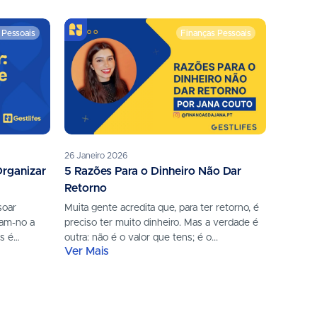
 Pessoais
Finanças Pessoais
26 Janeiro 2026
18 Dezem
rganizar
5 Razões Para o Dinheiro Não Dar
Como 
Retorno
Financ
soar
Muita gente acredita que, para ter retorno, é
Dezembr
iam-no a
preciso ter muito dinheiro. Mas a verdade é
fecham-s
as é
outra: não é o valor que tens; é o...
percebe
Ver Mais
Ver Ma
mento não
motivaçã