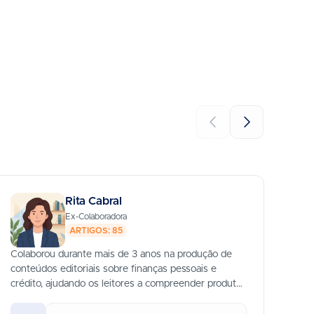
Rita Cabral
Ex-Colaboradora
ARTIGOS: 85
Colaborou durante mais de 3 anos na produção de
Mes
conteúdos editoriais sobre finanças pessoais e
de 
crédito, ajudando os leitores a compreender produtos
sobr
financeiros complexos.
tom