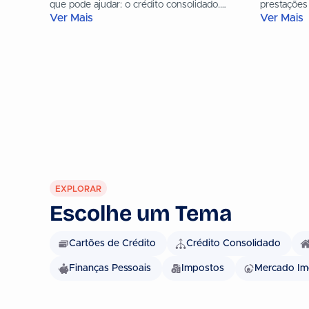
que pode ajudar: o crédito consolidado.
prestações
Ver Mais
Ver Mais
Neste artigo, explicamos-te: Podes também
será que c
conhecer...
EXPLORAR
Escolhe um Tema
Cartões de Crédito
Crédito Consolidado
Finanças Pessoais
Impostos
Mercado Imo