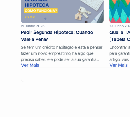
19 Junho 2026
19 Junho 20
Pedir Segunda Hipoteca: Quando
Qual a T
Vale a Pena?
[Tabela 
Se tem um crédito habitação e está a pensar
Encontrar 
fazer um novo empréstimo, há algo que
para garant
precisa saber: ele pode ser a sua garantia
artigo, vai
Ver Mais
Ver Mais
para...
solução de c