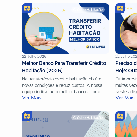
Crédito Habitação
22 Julho 2026
22 Julho 20
Melhor Banco Para Transferir Crédito
Preciso d
Habitação [2026]
Hoje: Qua
Na transferência crédito habitação obtém
Os imprevi
novas condições e reduz custos. A nossa
muitas vez
equipa indica-lhe o melhor banco e como
Neste artig
Ver Mais
Ver Mais
pode mudar a custo zero.
soluções m
conseguire
Crédito Habitação