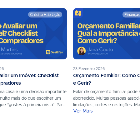
Crédito Habitação
Finanças
26
23 Fevereiro 2026
iar um Imóvel: Checklist
Orçamento Familiar: Como O
pradores
e Gerir?
a casa é uma decisão importante
Falar de orçamento familiar pode 
muito mais do que escolher um
aborrecido. Muitas pessoas assoc
ue “gostes à primeira vista”. Para
limitações, cortes e restrições. M
Ver Mais
esas...
exatamente o contrário: um orça
serve para...