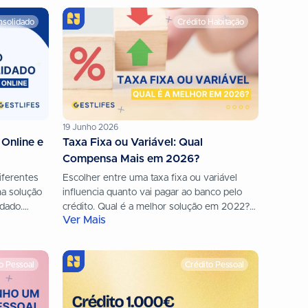
nsolidado
Crédito Habitação
19 Junho 2026
 Online e
Taxa Fixa ou Variável: Qual
Compensa Mais em 2026?
iferentes
Escolher entre uma taxa fixa ou variável
a solução
influencia quanto vai pagar ao banco pelo
idado.
crédito. Qual é a melhor solução em 2022?
Ver Mais
es também
Fique a saber...
o Pessoal
Crédito Pessoal