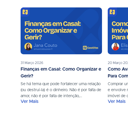
31 Março 2026
20 Março 20
Finanças em Casal: Como Organizar e
Como Aval
Gerir?
Para Com
Se há tema que pode fortalecer uma relação
Comprar um
(ou destruí-la) é o dinheiro. Não é por falta de
e envolve 
amor, não é por falta de intenção,...
imóvel de q
Ver Mais
Ver Mais
evitar surpr