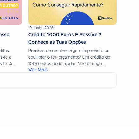
19 Junho 2026
osso
Crédito 1000 Euros É Possível?
Conhece as Tuas Opções
ditos
Precisas de resolver algum imprevisto ou
s-te a
equilibrar o teu orçamento? Um crédito de
s-te: A
1000 euros pode ajudar. Neste artigo,
Ver Mais
rar o...
explicamos-te: Nota importante: a Gestlifes
não...