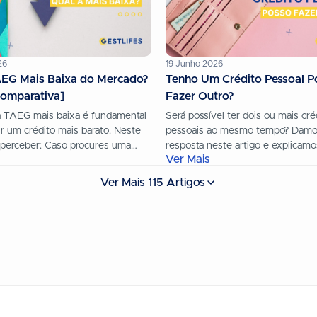
26
19 Junho 2026
AEG Mais Baixa do Mercado?
Tenho Um Crédito Pessoal P
Comparativa]
Fazer Outro?
a TAEG mais baixa é fundamental
Será possível ter dois ou mais cré
ir um crédito mais barato. Neste
pessoais ao mesmo tempo? Damo
s perceber: Caso procures uma
resposta neste artigo e explicamo
Ver Mais
rédito, a Gestlifes...
Gestlifes ajuda-te também a encont
Ver Mais 115 Artigos