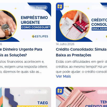
Crédito Pessoal
Crédito Co
26
14 Julho 2026
e Dinheiro Urgente Para
Crédito Consolidado: Simula
is as Soluções?
Baixa as Prestações
stos financeiros acontecem e,
Estás com dificuldades em gerir d
es, exigem uma resposta célere.
créditos ao mesmo tempo? Há um
o, dizemos-te quais são as
que pode ajudar: o crédito consol
Ver Mais
ais eficazes e seguras para
Neste artigo, explicamos-te: Pod
s um...
conhecer...
Crédito Pessoal
Crédit