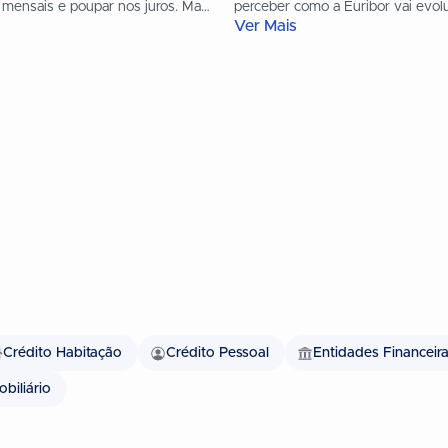
 mensais e poupar nos juros. Mas
perceber como a Euribor vai evol
Ver Mais
ompensa...
forma de planear...
Crédito Habitação
Crédito Pessoal
Entidades Financeir
biliário