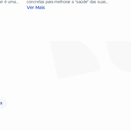
uir é uma
concretas para melhorar a “saúde” das suas
Ver Mais
finanças pessoais. De facto, há...
as