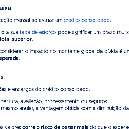
aixa
tação mensal ao avaliar um
crédito consolidado
.
vio à sua
taxa de esforço
, pode significar um prazo muit
total superior
.
considerar o impacto no montante global da dívida é u
sperada
.
is
es e encargos do crédito consolidado.
bertura, avaliação, processamento ou seguros
ou mesmo anular, a vantagem obtida com a diminuição da
es valores
corre o risco de pagar mais
do que o espera