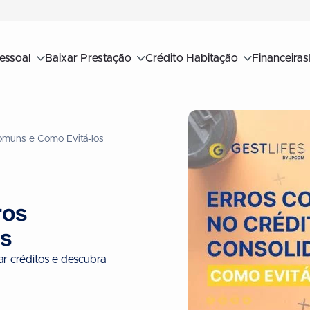
essoal
Baixar Prestação
Crédito Habitação
Financeiras
Comuns e Como Evitá-los
ros
s
ar créditos e descubra