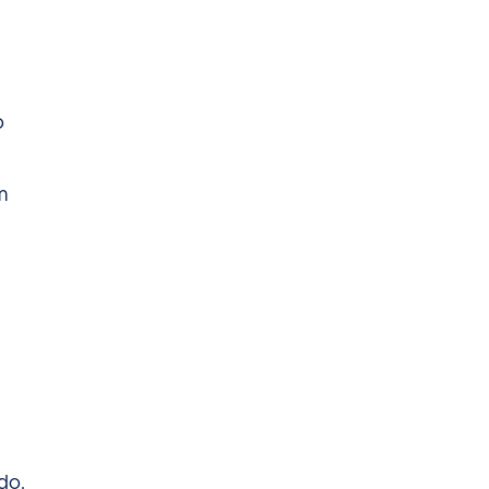
o
m
do.